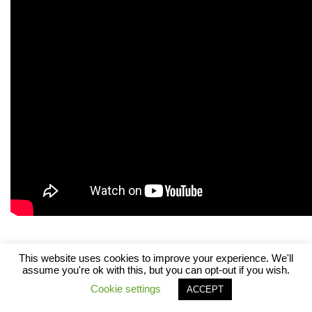
This website uses cookies to improve your experience. We'll
Share this:
assume you're ok with this, but you can opt-out if you wish.
Twitter
Facebook
LinkedIn
WhatsApp
Cookie settings
ACCEPT
Email
Print