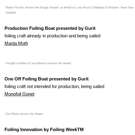
Martin Fischer receive the Design Awards on behalf of Luna Rossa Challenge & Emirates Team New
Zealand
Production Foiling Boat presented by Gurit
foiling craft already in production and being sailed
Manta Moth
Ferrighi’s brother & Luca Bonezzi receive the Award
One Off Foiling Boat presented by Gurit
foiling craft not intended for production, being sailed
Monofoil Gonet
Eric Monin receive the Award
Foiling Innovation by Foiling WeekTM