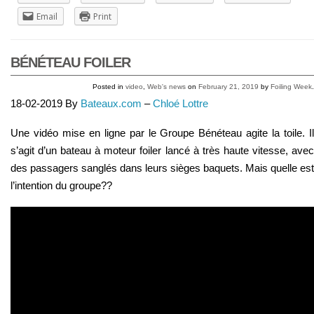
Email
Print
BÉNÉTEAU FOILER
Posted in
video
,
Web's news
on
February 21, 2019
by
Foiling Week
.
18-02-2019 By
Bateaux.com
–
Chloé Lottre
Une vidéo mise en ligne par le Groupe Bénéteau agite la toile. Il
s’agit d’un bateau à moteur foiler lancé à très haute vitesse, avec
des passagers sanglés dans leurs sièges baquets. Mais quelle est
l’intention du groupe??