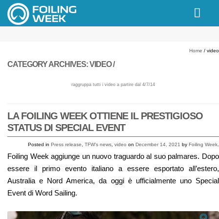
// PINGDOM
Home
/
video
CATEGORY ARCHIVES:
VIDEO /
raggruppa tutti i video a partire dal 4/7/14
LA FOILING WEEK OTTIENE IL PRESTIGIOSO
STATUS DI SPECIAL EVENT
Posted in
Press release
,
TFW's news
,
video
on
December 14, 2021
by
Foiling Week
.
Foiling Week aggiunge un nuovo traguardo al suo palmares. Dopo
essere il primo evento italiano a essere esportato all’estero,
Australia e Nord America, da oggi è ufficialmente uno Special
Event di Word Sailing.