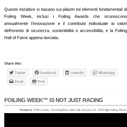
Queste iniziative si basano sui pilastri ed elementi fondamentali di
Foiling Week, inclusi i Foiling Awards che riconoscono
annualmente l’innovazione e il contributo individuale ai valori
dell’evento di sicurezza, sostenibilità e accessibilità, e la Foiling
Hall of Fame appena lanciata.
Share this:
Twitter
Facebook
LinkedIn
WhatsApp
Email
Print
FOILING WEEK™ IS NOT JUST RACING
Posted in
TFW's news
,
TrendingNow
,
video
on
January 24, 2020
by
Foiling Week
.