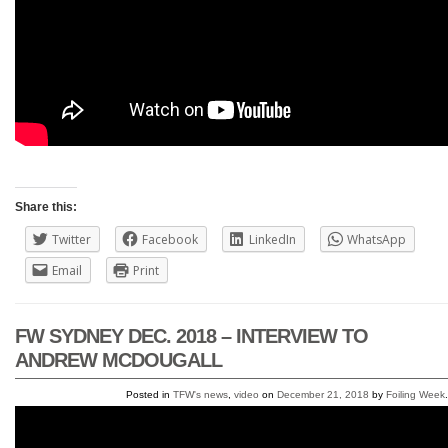
Share this:
Twitter
Facebook
LinkedIn
WhatsApp
Email
Print
FW SYDNEY DEC. 2018 – INTERVIEW TO
ANDREW MCDOUGALL
Posted in
TFW's news
,
video
on
December 21, 2018
by
Foiling Week
.