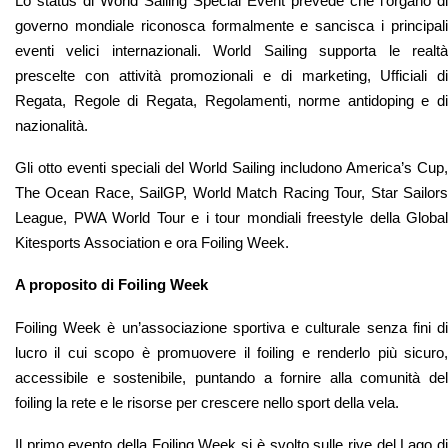
Lo status di World Sailing Special Event prevede che l’organo di
governo mondiale riconosca formalmente e sancisca i principali
eventi velici internazionali. World Sailing supporta le realtà
prescelte con attività promozionali e di marketing, Ufficiali di
Regata, Regole di Regata, Regolamenti, norme antidoping e di
nazionalità.
Gli otto eventi speciali del World Sailing includono America’s Cup,
The Ocean Race, SailGP, World Match Racing Tour, Star Sailors
League, PWA World Tour e i tour mondiali freestyle della Global
Kitesports Association e ora Foiling Week.
A proposito di Foiling Week
Foiling Week è un’associazione sportiva e culturale senza fini di
lucro il cui scopo è promuovere il foiling e renderlo più sicuro,
accessibile e sostenibile, puntando a fornire alla comunità del
foiling la rete e le risorse per crescere nello sport della vela.
Il primo evento della Foiling Week si è svolto sulle rive del Lago di