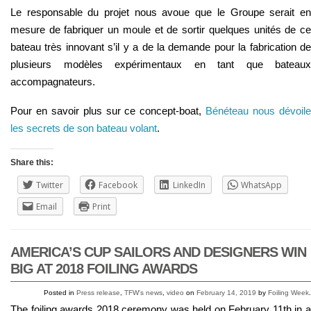
Le responsable du projet nous avoue que le Groupe serait en
mesure de fabriquer un moule et de sortir quelques unités de ce
bateau très innovant s’il y a de la demande pour la fabrication de
plusieurs modèles expérimentaux en tant que bateaux
accompagnateurs.
Pour en savoir plus sur ce concept-boat,
Bénéteau nous dévoil
les secrets de son bateau volant
.
Share this:
Twitter
Facebook
LinkedIn
WhatsApp
Email
Print
AMERICA’S CUP SAILORS AND DESIGNERS WIN
BIG AT 2018 FOILING AWARDS
Posted in
Press release
,
TFW's news
,
video
on
February 14, 2019
by
Foiling Week
.
The foiling awards 2018 ceremony was held on February 11th in a